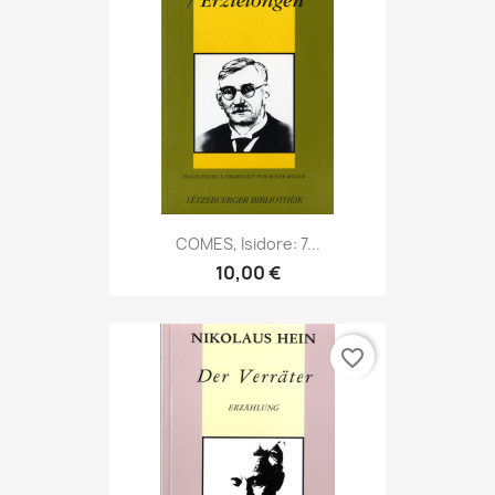
COMES, Isidore: 7...
10,00 €
favorite_border