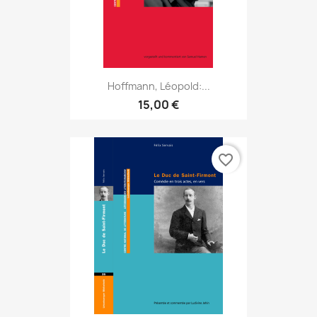
Hoffmann, Léopold:...
15,00 €
favorite_border