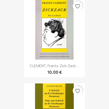
favorite_border
CLEMENT, Frantz: Zick-Zack....
10,00 €
favorite_border