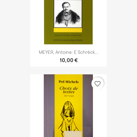
MEYER, Antoine: E Schréck...
10,00 €
favorite_border