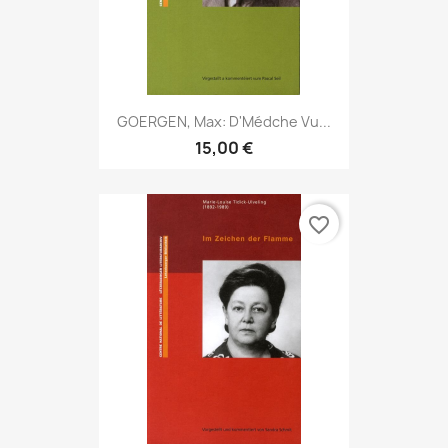
GOERGEN, Max: D'Médche Vu...
15,00 €
favorite_border