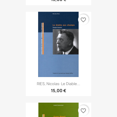
favorite_border
RIES, Nicolas: Le Diable...
15,00 €
favorite_border