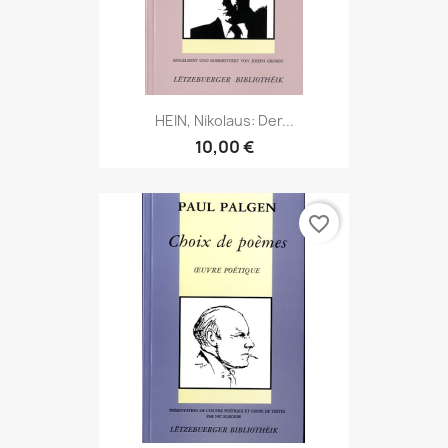
HEIN, Nikolaus: Der...
10,00 €
favorite_border