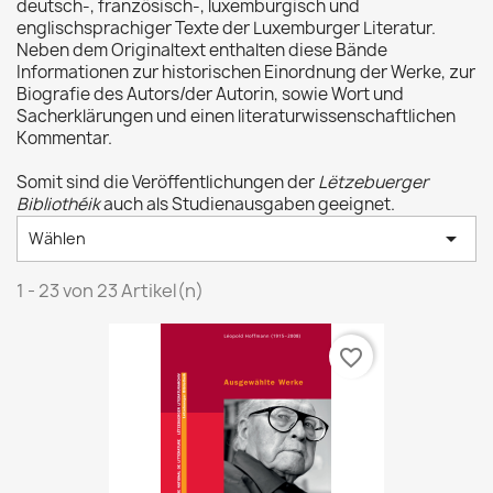
deutsch-, französisch-, luxemburgisch und
englischsprachiger Texte der Luxemburger Literatur.
Neben dem Originaltext enthalten diese Bände
Informationen zur historischen Einordnung der Werke, zur
Biografie des Autors/der Autorin, sowie Wort und
Sacherklärungen und einen literaturwissenschaftlichen
Kommentar.
Somit sind die Veröffentlichungen der
Lëtzebuerger
Bibliothéik
auch als Studienausgaben geeignet.

Wählen
1 - 23 von 23 Artikel(n)
favorite_border