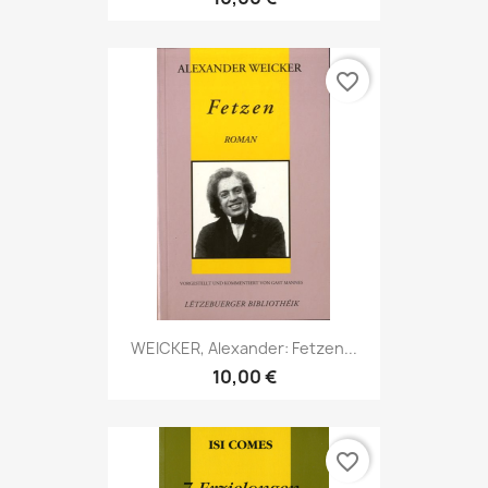
favorite_border
WEICKER, Alexander: Fetzen...
10,00 €
favorite_border