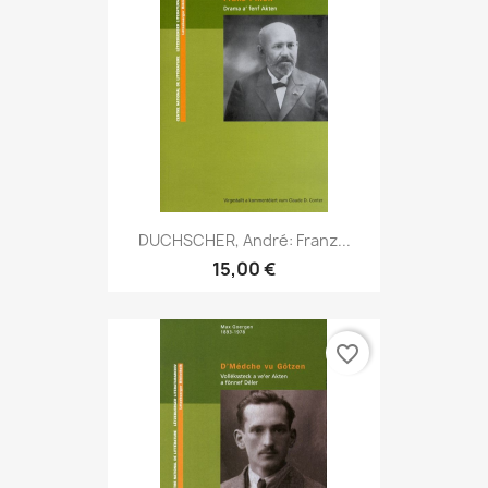
DUCHSCHER, André: Franz...
15,00 €
favorite_border