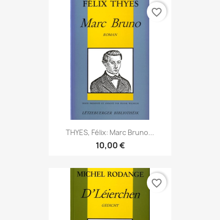
favorite_border
THYES, Félix: Marc Bruno...
10,00 €
favorite_border