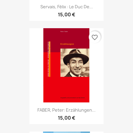
Servais, Félix : Le Duc De...
15,00 €
favorite_border
FABER, Peter: Erzählungen...
15,00 €