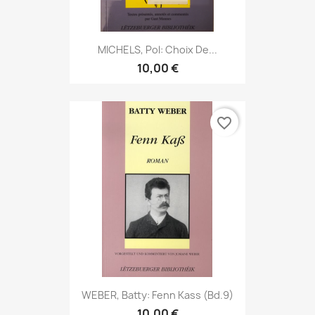
MICHELS, Pol: Choix De...
10,00 €
favorite_border
WEBER, Batty: Fenn Kass (Bd.9)
10,00 €