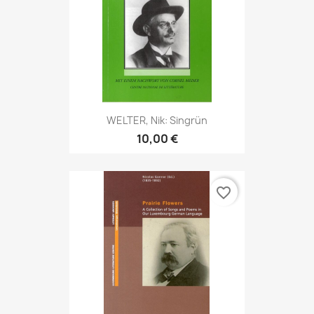
WELTER, Nik: Singrün
10,00 €
favorite_border