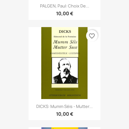
PALGEN, Paul: Choix De...
10,00 €
favorite_border
DICKS: Mumm Séis - Mutter...
10,00 €