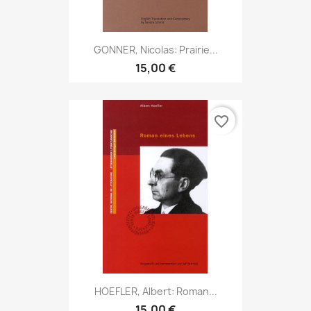
GONNER, Nicolas: Prairie...
15,00 €
favorite_border
HOEFLER, Albert: Roman...
15,00 €