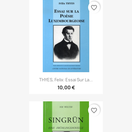
favorite_border
THYES, Felix: Essai Sur La...
10,00 €
favorite_border