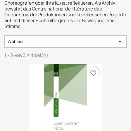
Choreografen über ihre Kunst reflektieren. Als Archiv
bewahrt das Centre national de littérature das
Gedächtnis der Produktionen und künstlerischen Projekte
auf; mit dieser Buchreihe gibt es der Bewegung eine
Stimme.

Wählen
1 - 3 von 3 Artikel(n)
favorite_border