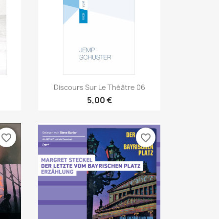
Aperçu rapide

Discours Sur Le Théâtre 06
5,00 €
favorite_border
favorite_border