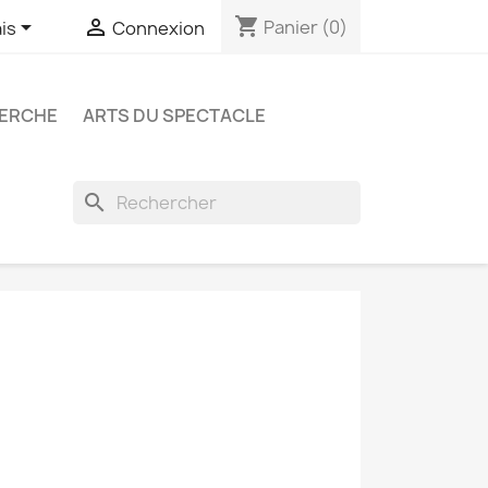
shopping_cart


Panier
(0)
is
Connexion
ERCHE
ARTS DU SPECTACLE
search