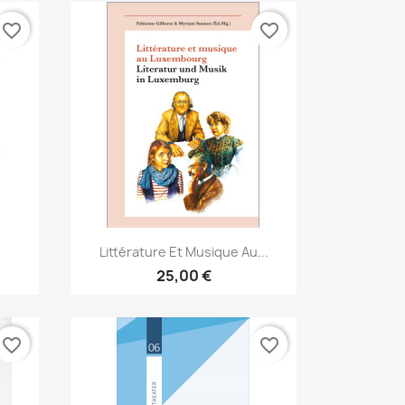
favorite_border
favorite_border
Aperçu rapide

Littérature Et Musique Au...
25,00 €
favorite_border
favorite_border