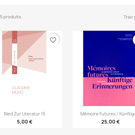
145 produits.
Trier 
favorite_border
Aperçu rapide
Aperçu rapide


Ried Zur Literatur 15
Mémoire Futures / Künftige
5,00 €
25,00 €