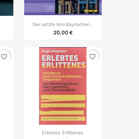
Aperçu rapide

Der Letzte Vom Bayrischen...
20,00 €
favorite_border
favorite_border
Aperçu rapide

Erlebtes. Erlittenes.