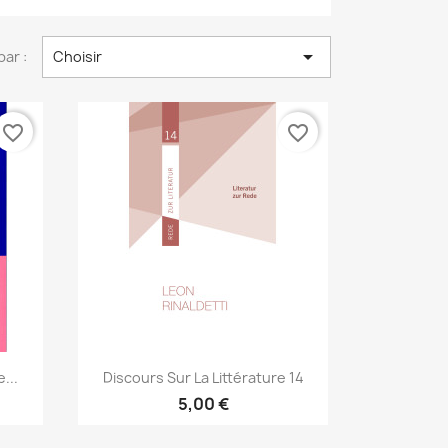

par :
Choisir
favorite_border
favorite_border
Aperçu rapide

...
Discours Sur La Littérature 14
5,00 €