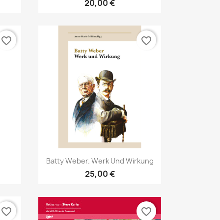
20,00 €
favorite_border
favorite_border
Aperçu rapide

Batty Weber. Werk Und Wirkung
25,00 €
favorite_border
favorite_border