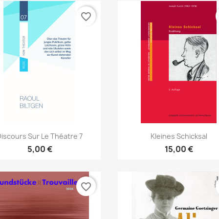
favorite_border
Aperçu rapide
Aperçu rapide


Discours Sur Le Théatre 7
Kleines Schicksal
5,00 €
15,00 €
favorite_border