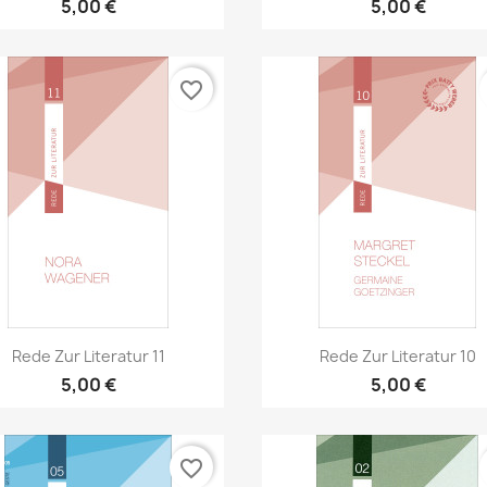
5,00 €
5,00 €
favorite_border
Aperçu rapide
Aperçu rapide


Rede Zur Literatur 11
Rede Zur Literatur 10
5,00 €
5,00 €
favorite_border