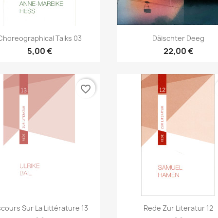
Aperçu rapide
Aperçu rapide


Choreographical Talks 03
Däischter Deeg
5,00 €
22,00 €
favorite_border
Aperçu rapide
Aperçu rapide


scours Sur La Littérature 13
Rede Zur Literatur 12