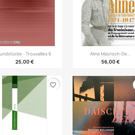
Aperçu rapide
Aperçu rapide


undstücke - Trouvailles 6
Aline Mayrisch-De...
25,00 €
56,00 €
favorite_border