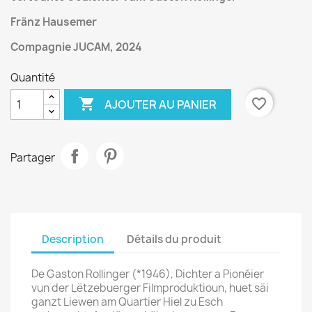
Fränz Hausemer
Compagnie JUCAM, 2024
Quantité

favorite_border
AJOUTER AU PANIER
Partager
Description
Détails du produit
De Gaston Rollinger (*1946), Dichter a Pionéier
vun der Lëtzebuerger Filmproduktioun, huet säi
ganzt Liewen am Quartier Hiel zu Esch