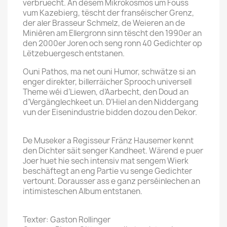
verbruecht. An dësem Mikrokosmos um Fouss
vum Kazebierg, tëscht der franséischer Grenz,
der aler Brasseur Schmelz, de Weieren an de
Minièren am Ellergronn sinn tëscht den 1990er an
den 2000er Joren och seng ronn 40 Gedichter op
Lëtzebuergesch entstanen.
Ouni Pathos, ma net ouni Humor, schwätze si an
enger direkter, billerräicher Sprooch universell
Theme wéi d’Liewen, d’Aarbecht, den Doud an
d’Vergänglechkeet un. D’Hiel an den Niddergang
vun der Eisenindustrie bidden dozou den Dekor.
De Museker a Regisseur Fränz Hausemer kennt
den Dichter säit senger Kandheet. Wärend e puer
Joer huet hie sech intensiv mat sengem Wierk
beschäftegt an eng Partie vu senge Gedichter
vertount. Dorausser ass e ganz perséinlechen an
intimisteschen Album entstanen.
Texter: Gaston Rollinger