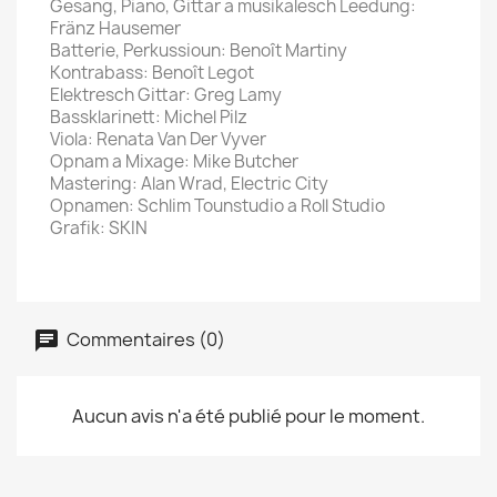
Gesang, Piano, Gittar a musikalesch Leedung:
Fränz Hausemer
Batterie, Perkussioun: Benoît Martiny
Kontrabass: Benoît Legot
Elektresch Gittar: Greg Lamy
Bassklarinett: Michel Pilz
Viola: Renata Van Der Vyver
Opnam a Mixage: Mike Butcher
Mastering: Alan Wrad, Electric City
Opnamen: Schlim Tounstudio a Roll Studio
Grafik: SKIN
Commentaires (0)
Aucun avis n'a été publié pour le moment.