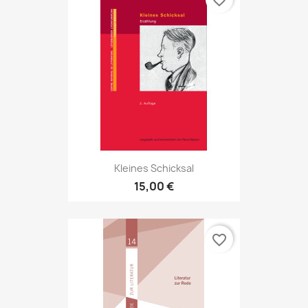
favorite_border
Kleines Schicksal
15,00 €
favorite_border