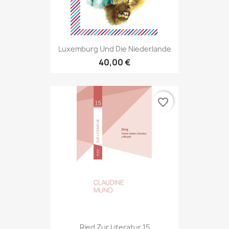
Luxemburg Und Die Niederlande
40,00 €
favorite_border
Ried Zur Literatur 15