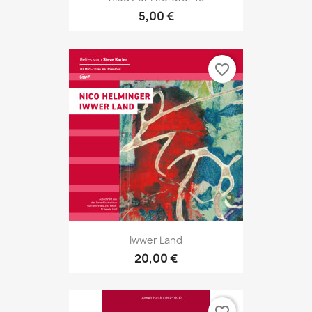
5,00 €
favorite_border
Iwwer Land
20,00 €