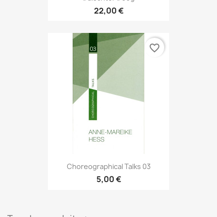
22,00 €
favorite_border
Choreographical Talks 03
5,00 €