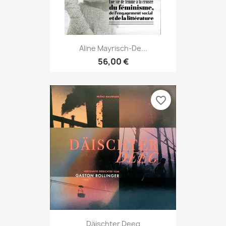
Aline Mayrisch-De...
56,00 €
favorite_border
Däischter Deeg