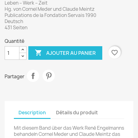
Leben – Werk – Zeit
Hg. von Cornel Meder und Claude Meintz
Publications de la Fondation Servais 1990
Deutsch
431 Seiten
Quantité

favorite_border
AJOUTER AU PANIER
Partager
Description
Détails du produit
Mit diesem Band über das Werk René Engelmanns
behandeln Cornel Meder und Claude Meintz das