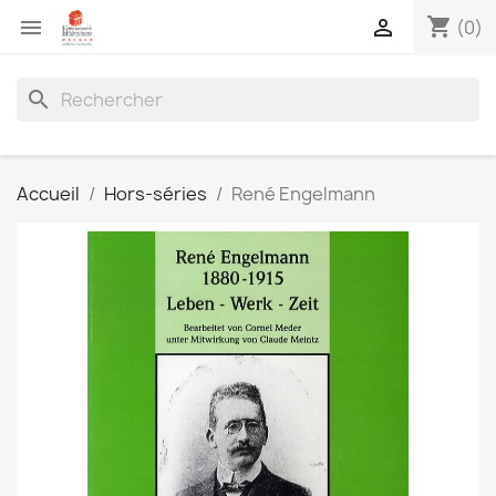
shopping_cart


(0)
search
Accueil
Hors-séries
René Engelmann